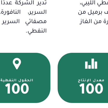
طي الليبي،
تدير الشركة عددًا 
السرير، النافور
ة من الغاز
مصفاتي السرير 
النفطي.
معدل الإنتاج
الحقول النفطية
100
100