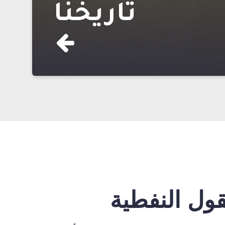
تاريخنا
قول النفطية