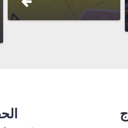
ج
الح