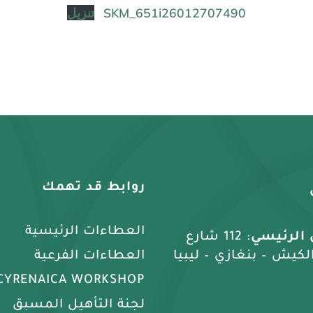
SKM_651i26012707490
تنزيل
روابط قد تهمك
العطاءات الرئيسية
 الرئيسي
: 112 شارع
 الكيش – بنغازي – ليبيا
العطاءات الفرعية
CYRENAICA WORKSHOP
لجنة التأهيل المسبق