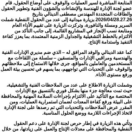
المتابعة المباشرة لسير العمليات والوقوف على أوضاع الحقول، قام
عضو لجنة الإدارة للهندسة والإنشاءات والشؤون الفنية وتطوير الحقول
والطاقات المتجددة المهندس مصطفى الدينالي بتاريخ
2026/04/28.27.26 بزيارة ميدانية إلى عدد من الحقول النفطية شملت
السرير ومسلة والنافورة، وتركزت الزيارة على تقييم الأداء العام
ومتابعة نسب الإنجاز في المشاريع القائمة، إلى جانب التأكد من
الالتزام بالخطط التشغيلية والجداول الزمنية المعتمدة، بما يعزز كفاءة
التنفيذ واستدامة الإنتاج.
كما عقد الدينالي والوفد المرافق له – الذي ضم مديري الإدارات الفنية
والهندسية ومراقبي الإدارات والمنسقين – سلسلة من اللقاءات مع
المستخدمين والعاملين بالمواقع، جرى خلالها الاستماع إلى ملاحظاتهم
والوقوف على التحديات التي تواجههم، بما يسهم في تحسين بيئة العمل
ورفع مستوى الأداء.
وشملت الزيارة الاطلاع على عدد من الملاحظات الفنية والتشغيلية،
حيث تمت معالجة جزء منها بشكل فوري بالتنسيق مع الإدارات
المختصة مع التأكيد على الالتزام بإجراءات السلامة المهنية والمحافظة
على البيئة ورفع كفاءة المعدات لضمان استمرارية العمليات، ومن
المقرر عرض الملاحظات والتحديات التي تم رصدها على لجنة الإدارة
لاتخاذ الإجراءات اللازمة ووضع الحلول المناسبة.
وتأتي هذه الزيارة في إطار حرص لجنة الإدارة على دعم الحقول
النفطية والمحافظة على معدلات الإنتاج والعمل على زيادتها، من خلال