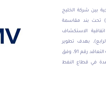
ية بين شركة الخليج
العربي للنفط وشركة أو إم في (OMV) تحت بند مقاسمة
 اتفاقية الاستكشاف
EPSA  – النمط الرابع)، بهدف تطوير
واستغلال الموارد الهيدروكربونية بمنطقة التعاقد رقم 91، وفق
تمدة في قطاع النفط