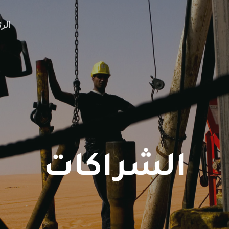
الر
الشراكات