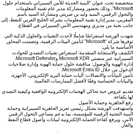
متخصصة تحت عنوان “البنية الحديثة للأمن السيبراني باستخدام حلول
Microsoft”، وذلك بحضور ومشاركة مدير عام تقنية المعلومات
والتحول الرقمي، السيد وليد بن صريتي ومشاركة السيد باسم
المغربي، مدير إدارة تقنية المعلومات بشركة الخليج العربي للنفط، إلى
جانب نخبة من مديري ومهندسي الأمن السيبراني في القطاع.
​شهدت الورشة استعراضًا شاملًا لأحدث التقنيات والحلول الذكية التي
توفرها شركة “Microsoft” لتأمين البيئات الرقمية، وتضمنت المحاور
الأساسية ما يلي:
​الكشف والاستجابة المتقدمة: استعراض تقنيات التصدي للحوادث
السيبرانية عبر منصتي Microsoft XDR وMicrosoft Defender.
​إدارة الهوية والوصول: مناقشة حلول حماية الهوية وإدارة صلاحيات
الدخول من خلال Microsoft Entra ID.
​تأمين البيانات والاتصالات: آليات حماية البريد الإلكتروني، الأجهزة،
والبيانات الحساسة وفقًا لأفضل الممارسات العالمية.
​تقديم عروض حية تحاكي الهجمات الإلكترونية الواقعية وكيفية التصدي
لها بكفاءة.
​رفع الجاهزية وحماية الأصول
​واستهدفت الورشة بشكل رئيسي تعزيز الجاهزية السيبرانية وحماية
البنية التحتية الرقمية للمؤسسة، بما يدعم مساعي التحول الرقمي
الآمن، ويرفع كفاءة الحماية الإلكترونية لبيانات وأصول قطاع النفط
والغاز.