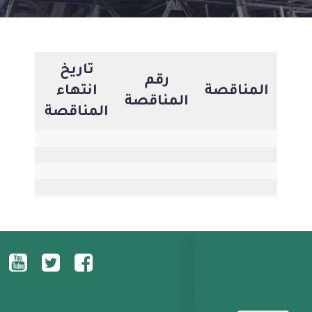
تاريخ
رقم
عر
المناقصة
انتهاء
المناقصة
المن
المناقصة