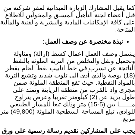
كما يقبل المشارك الزيارة الميدانية لمقر شركته من
قبل أعضاء لجنة التأهيل المسبق والمخولين للاطلاع
على كافة الإمكانيات المادية والبشرية والفنية والمالية
المتاحة.
نبذة مختصرة عن وصف العمل:
يشمل وصف العمل اعمال كشط (ازالة) ومناولة
وتحميل ونقل والتخلص من التربة الملوثة بالنفط
الناتجة عن تسرب في خط انابيب نفط الخام بقطر
(18) بوصة والذي أدى الى تلوث شديد وتشبع التربة
بالمواد النفطية. حيث تقع المنطقة الملوثة ضمن
مجرى واد بالقرب من منطقة الرياينة وتمتد على
طول يزيد عن (2) كيلومتر تقريبا وعرض يتراوح
مـــــــا بين (5-15) متر وذلك تبعا للمسار الطبيعي
للوادي، تبلغ المساحة السطحية الملوثة (49,800) متر
مربع.
يجب على المشاركين تقديم رسالة رسمية على ورق