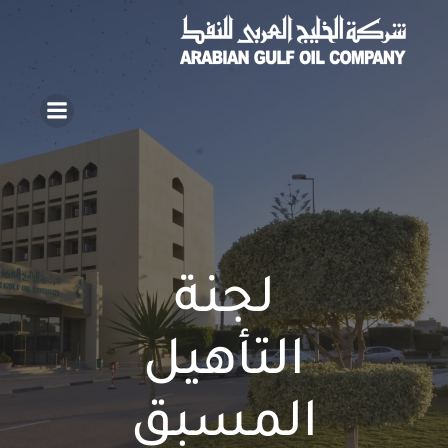
لجنة
التأهيل
المسبق