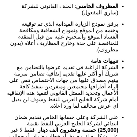
المظروف الخامس
: الملف القانوني للشركة
(ساري المفعول)
يرفق نموذج الزيارة الميدانية الذي تم توقيعه
وختمه من الموقع ونموذج الشفافية ومكافحة
الفساد الموقع والمختوم عليه من قبل المتقدم
للمناقصة علي حدة وخارج المظاريف أعلاه (بدون
مظروف).
تنبيهات هامة
الشركة الراغبة في تقديم عرضها بالتضامن مع
شريك أو أكثر عليها تقديم إتفاقية تضامن مبرمة
بينهم مصدق عليها من جهات الاختصاص تنص علي
إلزام أطرافها مجتمعين ومنفردين بتنفيذ كافة
الأعمال وتحديد الممثل القانوني لتنفيذ هذه الإتفاقية
أمام شركة الخليج العربي للنفط وسوف لن يقبل
اي عرض مخالف لما ورد اعلاه.
علي الشركة وعلي حسابها الخاص تقديم ضمان
ابتدائي لشركة الخليج العربي للنفط بقيمة
(25,000)
خمسة وعشرون الف دينار
فقط لا غير
علي شكل صك مصدق أو خطاب ضمان أو خطاب