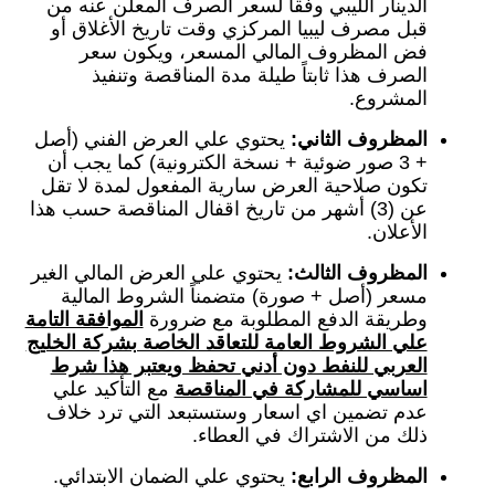
الدينار الليبي وفقاً لسعر الصرف المعلن عنه من
قبل مصرف ليبيا المركزي وقت تاريخ الأغلاق أو
فض المظروف المالي المسعر، ويكون سعر
الصرف هذا ثابتاً طيلة مدة المناقصة وتنفيذ
المشروع.
المظروف الثاني:
يحتوي علي العرض الفني (أصل
+ 3 صور ضوئية + نسخة الكترونية) كما يجب أن
تكون صلاحية العرض سارية المفعول لمدة لا تقل
عن (3) أشهر من تاريخ اقفال المناقصة حسب هذا
الأعلان.
المظروف الثالث:
يحتوي علي العرض المالي الغير
مسعر (أصل + صورة) متضمناً الشروط المالية
وطريقة الدفع المطلوبة مع ضرورة
الموافقة التامة
علي الشروط العامة للتعاقد الخاصة بشركة الخليج
العربي للنفط دون أدني تحفظ ويعتبر هذا شرط
اساسي للمشاركة في المناقصة
مع التأكيد علي
عدم تضمين اي اسعار وستستبعد التي ترد خلاف
ذلك من الاشتراك في العطاء.
المظروف الرابع:
يحتوي علي الضمان الابتدائي.