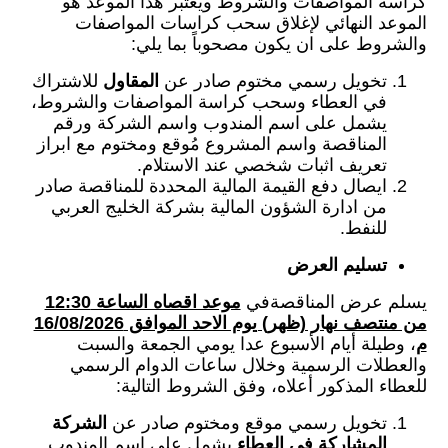
كراسة المواصفات والشروط ويعتبر هذا الموعد هو
الموعد النهائي لإغلاق سحب كراسات المواصفات
والشروط على ان يكون مصحوباً بما يلي:
تخويل رسمي مختوم صادر عن
المقاول
للاشتراك
في العطاء وسحب كراسة المواصفات والشروط،
يشمل على اسم المندوب واسم الشركة ورقم
المناقصة واسم المشروع مُوقع ومختوم مع ابراز
تعريف اثبات شخصي عند الاستلام.
ايصال دفع القيمة المالية المحددة للمناقصة صادر
من ادارة الشؤون المالية بشركة الخليج العربي
للنفط.
تسليم العرض
يسلم عرض المناقصةفي
موعد اقصاه الساعة 12:30
من منتصف نهار (ظهر) يوم الاحد الموافق 16/08/2026
م
، وطيلة أيام الأسبوع عدا يومي الجمعة والسبت
والعطلات الرسمية وخلال ساعات الدوام الرسمي
للعطاء المذكور أعلاه، وفق الشروط التالية:
تخويل رسمي موقع ومختوم صادر عن
الشركة
المشاركة في العطاء
يشمل على اسم المندوب