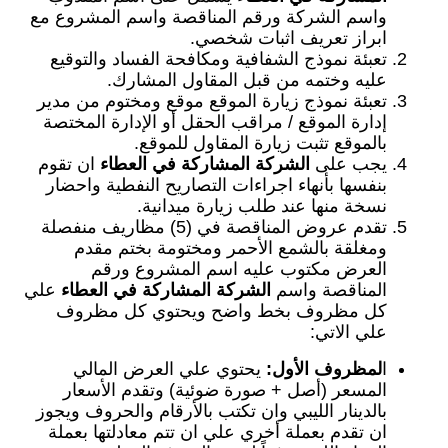
واسم الشركة ورقم المناقصة واسم المشروع مع
ابراز تعريف اثبات شخصي.
تعبئة نموذج الشفافية ومكافحة الفساد والتوقيع
عليه وختمه من قبل المقاول المشارك.
تعبئة نموذج زيارة الموقع موقع ومختوم من مدير
إدارة الموقع / مراقب الحقل أو الإدارة المختصة
بالموقع تثبت زيارة المقاول للموقع.
يجب على
الشركة المشاركة في العطاء
ان تقوم
بنفسها بأنهاء اجراءات التصاريح النفطية واحضار
نسخة منها عند طلب زيارة ميدانية.
تقدم عروض المناقصة في (5) مظاريف منفصلة
ومغلقة بالشمع الأحمر ومختومة بختم مقدم
العرض مكتوب عليه اسم المشروع ورقم
المناقصة واسم
الشركة المشاركة في العطاء
علي
كل مظروف بخط واضح ويحتوي كل مظروف
علي الاتي:
ا
لمظروف الأول:
يحتوي علي العرض المالي
المسعر (أصل + صورة ضوئية) وتقدم الأسعار
بالدينار الليبي وان تكتب بالأرقام والحروف ويجوز
ان تقدم بعملة أخري علي ان تتم معادلتها بعملة