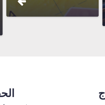
ج
الح