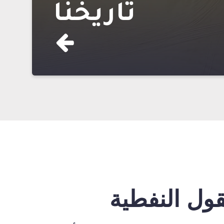
تاريخنا
قول النفطية