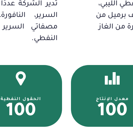
طي الليبي،
تدير الشركة عددًا 
السرير، النافور
ة من الغاز
مصفاتي السرير 
النفطي.
معدل الإنتاج
الحقول النفطية
100
100