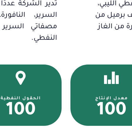
طي الليبي،
تدير الشركة عددًا 
السرير، النافور
ة من الغاز
مصفاتي السرير 
النفطي.
معدل الإنتاج
الحقول النفطية
100
100