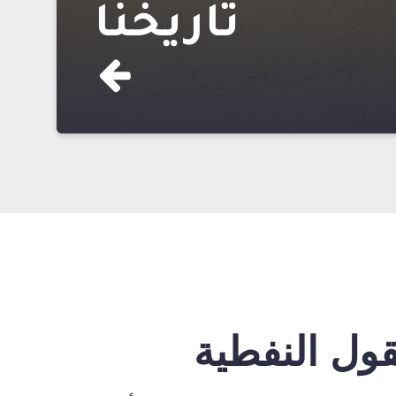
تاريخنا
قول النفطية