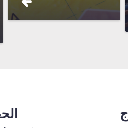
ج
الح